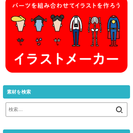
素材を検索
検
索: